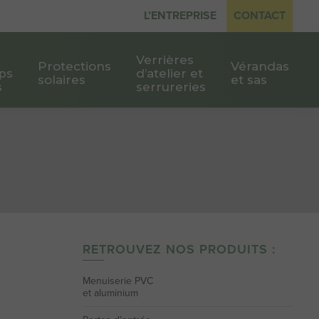
L’ENTREPRISE
CONTACT
Verrières
Protections
Vérandas
ps
d’atelier et
solaires
et sas
s
serrureries
RETROUVEZ NOS PRODUITS :
Menuiserie PVC
et aluminium