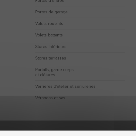
Portes d’entrée
Portes de garage
Volets roulants
Volets battants
Stores intérieurs
Stores terrasses
Portails, garde-corps
et clôtures
Verrières d’atelier et serrureries
Vérandas et sas