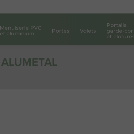
Portails,
Menuiserie PVC
Portes
Volets
garde-cor
et aluminium
et clôture
É ALUMETAL